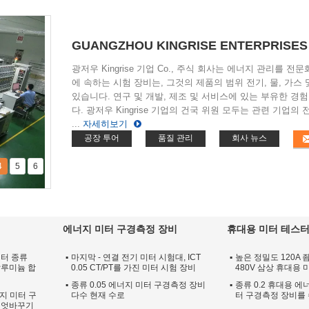
GUANGZHOU KINGRISE ENTERPRISES C
광저우 Kingrise 기업 Co., 주식 회사는 에너지 관리를 전
에 속하는 시험 장비는, 그것의 제품의 범위 전기, 물, 가스
있습니다. 연구 및 개발, 제조 및 서비스에 있는 부유한 경험
다. 광저우 Kingrise 기업의 건국 위원 모두는 관련 기업
...
자세히보기
공장 투어
품질 관리
회사 뉴스
4
5
6
에너지 미터 구경측정 장비
휴대용 미터 테스
미터 종류
마지막 - 연결 전기 미터 시험대, ICT
높은 정밀도 120A 죔
 알루미늄 합
0.05 CT/PT를 가진 미터 시험 장비
480V 삼상 휴대용
종류 0.05 에너지 미터 구경측정 장비
종류 0.2 휴대용 에
너지 미터 구
다수 현재 수로
터 구경측정 장비를
 엇바꾸기