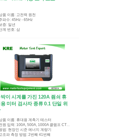
상품 이름
: 고전력 원천
주파수
: 45Hz - 65Hz
보증
: 일년
단계 번호
: 삼
박이 시계를 가진 120A 죔쇠 휴
용 미터 검사자 종류 0.1 단일 위
상
상품 이름
: 휴대용 계측기 테스터
전원 입력
: 100A, 500A, 1000A 클램프 CT와 10A 단말기
용법
: 현장인 시준 에너지 계량기
고조파 측정 방법
: 2번째 41번째