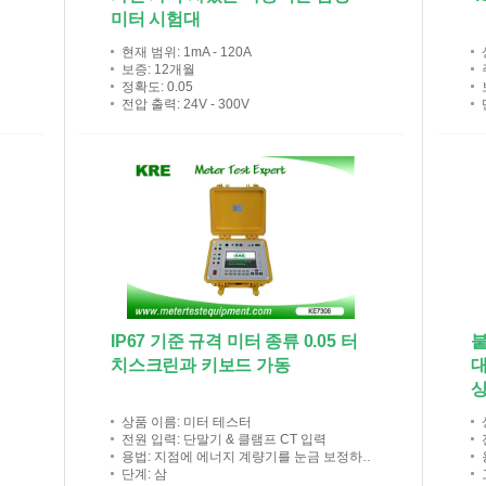
미터 시험대
현재 범위
: 1mA - 120A
보증
: 12개월
정확도
: 0.05
전압 출력
: 24V - 300V
주
IP67 기준 규격 미터 종류 0.05 터
붙
치스크린과 키보드 가동
대
상품 이름
: 미터 테스터
전원 입력
: 단말기 & 클램프 CT 입력
용법
: 지점에 에너지 계량기를 눈금 보정하세요
단계
: 삼