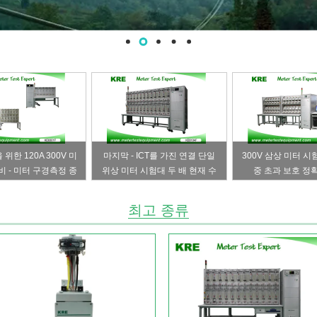
위한 120A 300V 미
마지막 - ICT를 가진 연결 단일
300V 삼상 미터 시
비 - 미터 구경측정 종
위상 미터 시험대 두 배 현재 수
중 초과 보호 정확
 IEC 기준을 연결하십시
로
오
최고 종류