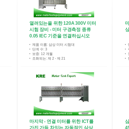
열려있는을 위한 120A 300V 미터
마
시험 장비 - 미터 구경측정 종류
상
0.05 IEC 기준을 연결하십시오
제품 이름
: 삼상 미터 시험대
단계 수
: 3
보증
: 12 개월
조화되는
: 제 2 - 제 21
중
마지막 - 연결 미터를 위한 ICT를
삼
가진 가득 차있는 자동적인 삼상
4