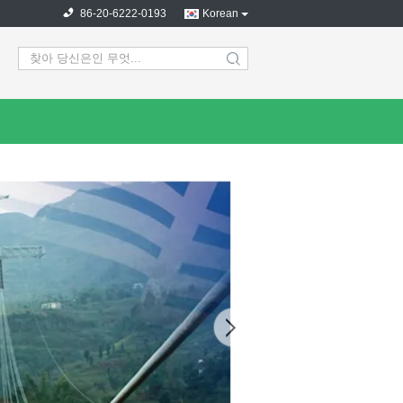
86-20-6222-0193
Korean
search